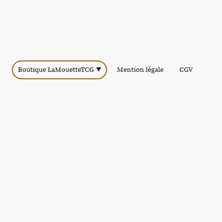
Boutique LaMouetteTCG
Mention légale
CGV