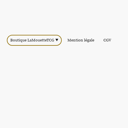
Boutique LaMouetteTCG
Mention légale
CGV