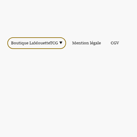
Boutique LaMouetteTCG
Mention légale
CGV