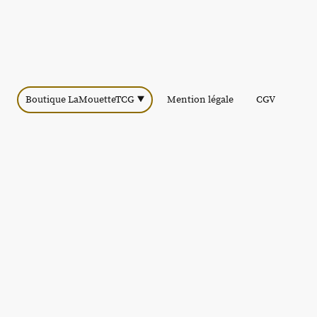
Boutique LaMouetteTCG
Mention légale
CGV