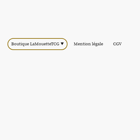
Boutique LaMouetteTCG
Mention légale
CGV