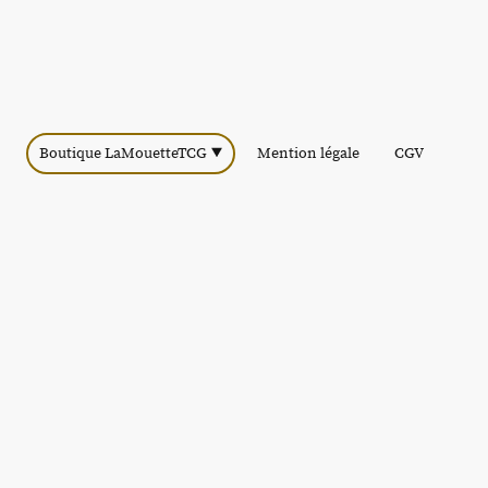
Boutique LaMouetteTCG
Mention légale
CGV