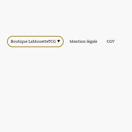
Boutique LaMouetteTCG
Mention légale
CGV