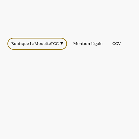
Boutique LaMouetteTCG
Mention légale
CGV