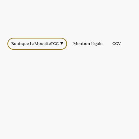
Boutique LaMouetteTCG
Mention légale
CGV