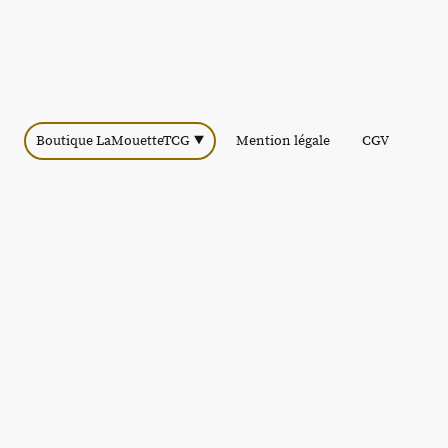
Boutique LaMouetteTCG
Mention légale
CGV