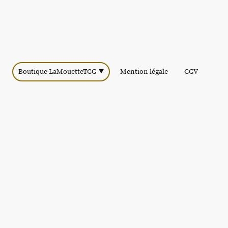
Boutique LaMouetteTCG
Mention légale
CGV