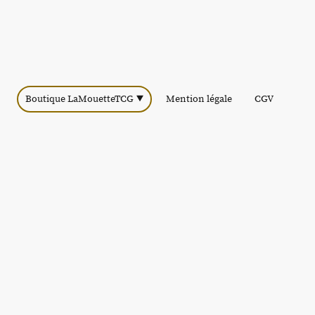
Boutique LaMouetteTCG
Mention légale
CGV