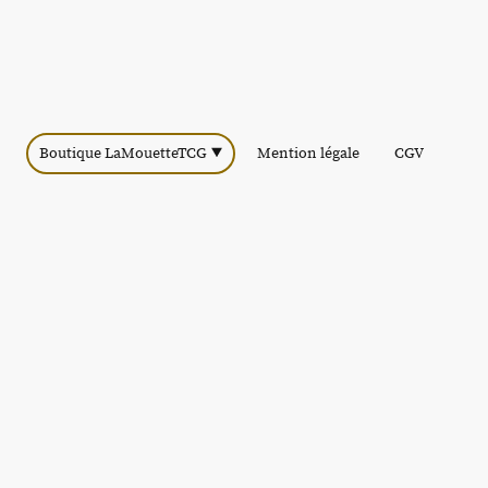
Boutique LaMouetteTCG
Mention légale
CGV