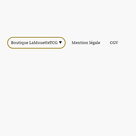
Boutique LaMouetteTCG
Mention légale
CGV