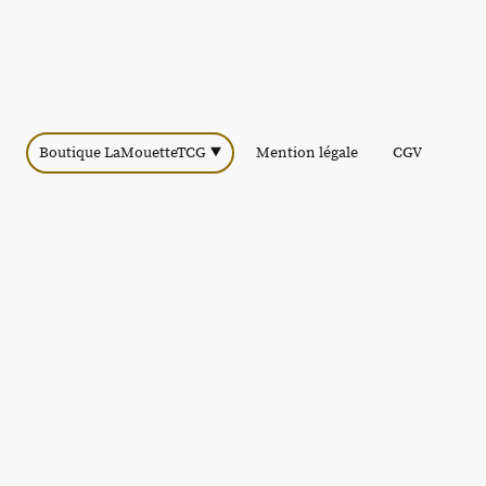
Boutique LaMouetteTCG
Mention légale
CGV