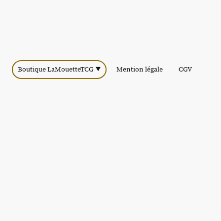
Boutique LaMouetteTCG
Mention légale
CGV