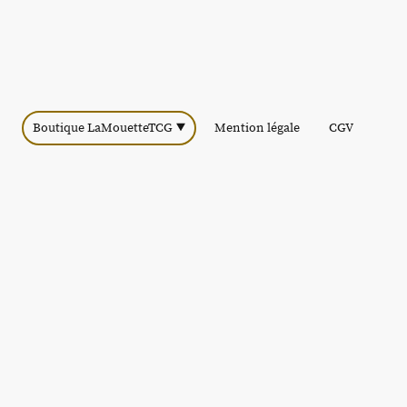
Boutique LaMouetteTCG
Mention légale
CGV