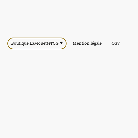
Boutique LaMouetteTCG
Mention légale
CGV