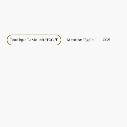
Boutique LaMouetteTCG
Mention légale
CGV